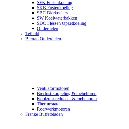
SFK Fustenkoeling
SKB Fustenkoeling
SBC Bierkoelers
SW Koelwaterbakken
SDC Flessen Opzetkoeling
Onderdelen
Tefcold
Biertap Onderdelen
Ventilatormotoren
Bierfust koppeling & toebehoren
Koolzuur reduceer & toebehoren
Thermostaten
Roerwerkmotoren
Franke Buffetbladen