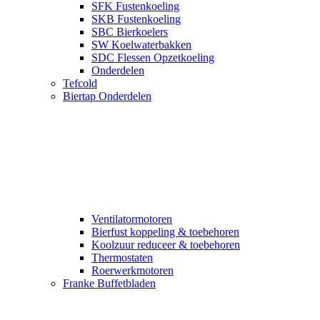
SFK Fustenkoeling
SKB Fustenkoeling
SBC Bierkoelers
SW Koelwaterbakken
SDC Flessen Opzetkoeling
Onderdelen
Tefcold
Biertap Onderdelen
Ventilatormotoren
Bierfust koppeling & toebehoren
Koolzuur reduceer & toebehoren
Thermostaten
Roerwerkmotoren
Franke Buffetbladen