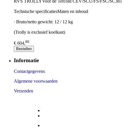
RVS TROLLYVoor de Tefcold CEV/SCU/FS/FSC/SC381
Technische specificatiesMaten en inhoud
∙ Bruto/netto gewicht: 12 / 12 kg
(Trolly is exclusief koelkast)
80
€ 604,
Bestellen
Informatie
Contactgegevens
Algemene voorwaarden
Verzenden