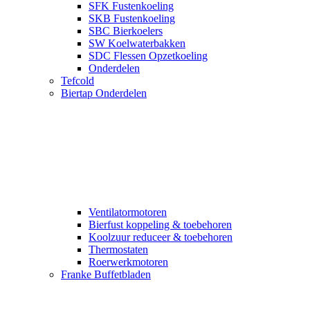
SFK Fustenkoeling
SKB Fustenkoeling
SBC Bierkoelers
SW Koelwaterbakken
SDC Flessen Opzetkoeling
Onderdelen
Tefcold
Biertap Onderdelen
Ventilatormotoren
Bierfust koppeling & toebehoren
Koolzuur reduceer & toebehoren
Thermostaten
Roerwerkmotoren
Franke Buffetbladen